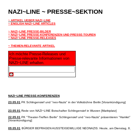
NAZI~LINE ~ PRESSE~SEKTION
~ ARTIKEL UEBER NAZI~LINE
~ ENGLISH NAZI~LINE ARTICLES
~ NAZI~LINE PRESSE-BILDER
~ NAZI~LINE PRESSE-KONFERENZEN UND PRESSE-TOUREN
~ NAZI~LINE PRESSE-RELEASES
~ THEMEN-RELEVANTE ARTIKEL
Ich möchte Presse-Releases und
Presse-relevante Informationen von
NAZI~LINE erhalten.
NAZI~LINE PRESSE-KONFERENZEN
23.05.01
PK Schlingensief und "neo-Nazis" in der Volksbühne Berlin [Vorankündigung]
23.05.01
Rede von NAZI~LINE Botschafter Schlingensief in Wurzen [Marktplatz]
22.05.01
PK "Theater-Treffen Berlin" Schlingensief und "neo-Nazis" präsentieren "Hamlet
[Vorankündigung]
09.05.01
BÜRGER BEFRAGEN AUSSTEIGEWILLIGE NEONAZIS: Heute, am Dienstag, 8. Mai