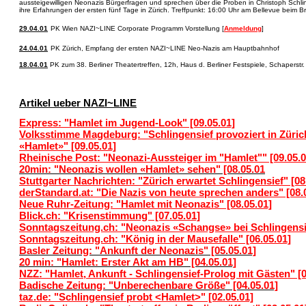
aussteigewilligen Neonazis Bürgerfragen und sprechen über die Proben in Christoph Schli
ihre Erfahrungen der ersten fünf Tage in Zürich. Treffpunkt: 16:00 Uhr am Bellevue beim 
29.04.01
PK Wien NAZI~LINE Corporate Programm Vorstellung [
Anmeldung
]
24.04.01
PK Zürich, Empfang der ersten NAZI~LINE Neo-Nazis am Hauptbahnhof
18.04.01
PK zum 38. Berliner Theatertreffen, 12h, Haus d. Berliner Festspiele, Schaperstr.
Artikel ueber NAZI~LINE
Express: "Hamlet im Jugend-Look" [09.05.01]
Volksstimme Magdeburg: "Schlingensief provoziert in Züric
«Hamlet»" [09.05.01]
Rheinische Post: "Neonazi-Aussteiger im "Hamlet"" [09.05.0
20min: "Neonazis wollen «Hamlet» sehen" [08.05.01
Stuttgarter Nachrichten: "Zürich erwartet Schlingensief" [08
derStandard.at: "Die Nazis von heute sprechen anders" [08.
Neue Ruhr-Zeitung: "Hamlet mit Neonazis" [08.05.01]
Blick.ch: "Krisenstimmung" [07.05.01]
Sonntagszeitung.ch: "Neonazis «Schangse» bei Schlingensie
Sonntagszeitung.ch: "König in der Mausefalle" [06.05.01]
Basler Zeitung: "Ankunft der Neonazis" [05.05.01]
20 min: "Hamlet: Erster Akt am HB" [04.05.01]
NZZ: "Hamlet, Ankunft - Schlingensief-Prolog mit Gästen" [0
Badische Zeitung: "Unberechenbare Größe" [04.05.01]
taz.de: "Schlingensief probt <Hamlet>" [02.05.01]