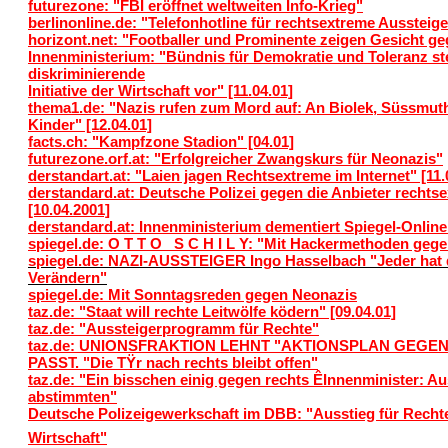
futurezone: "FBI eröffnet weltweiten Info-Krieg"
berlinonline.de: "Telefonhotline für rechtsextreme Aussteige
horizont.net: "Footballer und Prominente zeigen Gesicht ge
Innenministerium: "Bündnis für Demokratie und Toleranz stel
diskriminierende
Initiative der Wirtschaft vor" [11.04.01]
thema1.de: "Nazis rufen zum Mord auf: An Biolek, Süssmut
Kinder" [12.04.01]
facts.ch: "Kampfzone Stadion" [04.01]
futurezone.orf.at: "Erfolgreicher Zwangskurs für Neonazis"
derstandart.at: "Laien jagen Rechtsextreme im Internet" [11.
derstandard.at: Deutsche Polizei gegen die Anbieter rechts
[10.04.2001]
derstandard.at: Innenministerium dementiert Spiegel-Online 
spiegel.de: O T T O S C H I L Y: "Mit Hackermethoden geg
spiegel.de: NAZI-AUSSTEIGER Ingo Hasselbach "Jeder hat 
Verändern"
spiegel.de: Mit Sonntagsreden gegen Neonazis
taz.de: "Staat will rechte Leitwölfe ködern" [09.04.01]
taz.de: "Aussteigerprogramm für Rechte"
taz.de: UNIONSFRAKTION LEHNT "AKTIONSPLAN GEGEN
PASST. "Die TŸr nach rechts bleibt offen"
taz.de: "Ein bisschen einig gegen rechts ÊInnenminister: 
abstimmten"
Deutsche Polizeigewerkschaft im DBB: "Ausstieg für Rechte 
Wirtschaft"