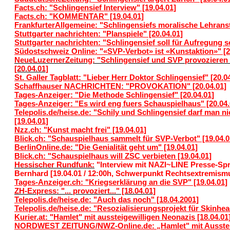
Facts.ch: "Schlingensief Interview" [19.04.01]
Facts.ch: "KOMMENTAR" [19.04.01]
FrankfurterAllgemeine: "Schlingensiefs moralische Lehransta
Stuttgarter nachrichten: "Planspiele" [20.04.01]
Stuttgarter nachrichten: "Schlingensief soll für Aufregung s
Südostschweiz Online: "«SVP-Verbot» ist «Kunstaktion»" [2
NeueLuzernerZeitung: "Schlingensief und SVP provozieren 
[20.04.01]
St. Galler Tagblatt: "Lieber Herr Doktor Schlingensief" [20.0
Schaffhauser NACHRICHTEN: "PROVOKATION" [20.04.01]
Tages-Anzeiger: "Die Methode Schlingensief" [20.04.01]
Tages-Anzeiger: "Es wird eng fuers Schauspielhaus" [20.04.
Telepolis.de/heise.de: "Schily und Schlingensief darf man n
[19.04.01]
Nzz.ch: "Kunst macht frei" [19.04.01]
Blick.ch: "Schauspielhaus sammelt für SVP-Verbot" [19.04.0
BerlinOnline.de: "Die Genialität geht um" [19.04.01]
Blick.ch: "Schauspielhaus will ZSC verbieten [19.04.01]
Hessischer Rundfunk:
"Interview mit NAZI~LINE Presse-Spr
Bernhard [19.04.01 / 12:00h, Schwerpunkt Rechtsextremism
Tages-Anzeiger.ch: "Kriegserklärung an die SVP" [19.04.01]
ZH-Express: "... provoziert..." [18.04.01]
Telepolis.de/heise.de: "Auch das noch" [18.04.2001]
Telepolis.de/heise.de: "Resozialisierungsprojekt für Skinhea
Kurier.at: "Hamlet" mit aussteigewilligen Neonazis [18.04.01
NORDWEST ZEITUNG/NWZ-Online.de: „Hamlet" mit Aussteig