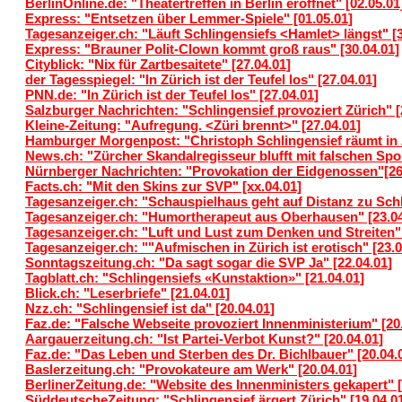
BerlinOnline.de: "Theatertreffen in Berlin eröffnet" [02.05.01
Express: "Entsetzen über Lemmer-Spiele" [01.05.01]
Tagesanzeiger.ch: "Läuft Schlingensiefs <Hamlet> längst" [3
Express: "Brauner Polit-Clown kommt groß raus" [30.04.01]
Cityblick: "Nix für Zartbesaitete" [27.04.01]
der Tagesspiegel: "In Zürich ist der Teufel los" [27.04.01]
PNN.de: "In Zürich ist der Teufel los" [27.04.01]
Salzburger Nachrichten: "Schlingensief provoziert Zürich" [
Kleine-Zeitung: "Aufregung. <Züri brennt>" [27.04.01]
Hamburger Morgenpost: "Christoph Schlingensief räumt in Z
News.ch: "Zürcher Skandalregisseur blufft mit falschen Spo
Nürnberger Nachrichten: "Provokation der Eidgenossen"[26
Facts.ch: "Mit den Skins zur SVP" [xx.04.01]
Tagesanzeiger.ch: "Schauspielhaus geht auf Distanz zu Schl
Tagesanzeiger.ch: "Humortherapeut aus Oberhausen" [23.04
Tagesanzeiger.ch: "Luft und Lust zum Denken und Streiten" 
Tagesanzeiger.ch: ""Aufmischen in Zürich ist erotisch" [23.0
Sonntagszeitung.ch: "Da sagt sogar die SVP Ja" [22.04.01]
Tagblatt.ch: "Schlingensiefs «Kunstaktion»" [21.04.01]
Blick.ch: "Leserbriefe" [21.04.01]
Nzz.ch: "Schlingensief ist da" [20.04.01]
Faz.de: "Falsche Webseite provoziert Innenministerium" [20
Aargauerzeitung.ch: "Ist Partei-Verbot Kunst?" [20.04.01]
Faz.de: "Das Leben und Sterben des Dr. Bichlbauer" [20.04.
Baslerzeitung.ch: "Provokateure am Werk" [20.04.01]
BerlinerZeitung.de: "Website des Innenministers gekapert" [
SüddeutscheZeitung: "Schlingensief ärgert Zürich" [19.04.0